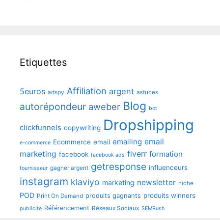
Etiquettes
Affiliation
5euros
argent
adspy
astuces
Blog
autorépondeur
aweber
bot
Dropshipping
clickfunnels
copywriting
emailing
email
Ecommerce
email
e-commerce
fiverr
marketing
formation
facebook
facebook ads
getresponse
influenceurs
gagner argent
fournisseur
instagram
klaviyo
newsletter
marketing
niche
POD
produits winners
produits gagnants
Print On Demand
Référencement
Réseaux Sociaux
publicite
SEMRush