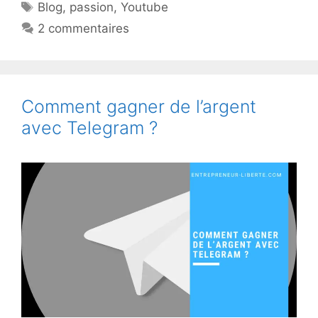
Étiquettes
Blog
,
passion
,
Youtube
2 commentaires
Comment gagner de l’argent
avec Telegram ?