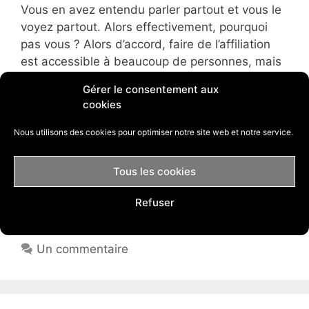
Vous en avez entendu parler partout et vous le
voyez partout. Alors effectivement, pourquoi
pas vous ? Alors d’accord, faire de l’affiliation
est accessible à beaucoup de personnes, mais
tous ne réussissent pas dans ce business. C’est
Gérer le consentement aux
parce qu’elles font trop d’erreurs qui les
cookies
empêchent de faire de l’affiliation un business
rentable. Afin de ne pas faire partie de ces
Nous utilisons des cookies pour optimiser notre site web et notre service.
personnes, voici comment vous allez pouvoir
réussir dans l’affiliation.
Tous les cookies
Refuser
Catégories
Affiliation
Étiquettes
Affiliation
Un commentaire