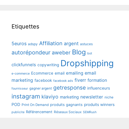
Etiquettes
Affiliation
5euros
argent
adspy
astuces
Blog
autorépondeur
aweber
bot
Dropshipping
clickfunnels
copywriting
emailing
email
Ecommerce
email
e-commerce
fiverr
marketing
formation
facebook
facebook ads
getresponse
influenceurs
gagner argent
fournisseur
instagram
klaviyo
newsletter
marketing
niche
POD
produits winners
produits gagnants
Print On Demand
Référencement
Réseaux Sociaux
publicite
SEMRush
shopify
seo
sendinblue
speedfly
tunetoo