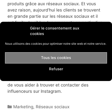
produits grâce aux réseaux sociaux. Et vous
avez raison, aujourd’hui les clients se trouvent
en grande partie sur les réseaux sociaux et il
est facile de cibler des prospects en particulier.
Gérer le consentement aux
Il faut en profiter ! Il est possible de réaliser des
cookies
publicités grâce notamment aux régies
publicitaires comme Facebook Ads ou Snapchat
Nous utilisons des cookies pour optimiser notre site web et notre service.
Ads. Mais vous pouvez également faire appel à
des influenceurs. En ce moment, ce qui semble
Tous les cookies
plutôt bien fonctionner pour de nombreux e-
commerçants, c’est de travailler avec des
Refuser
influenceurs Instagram. Nous vous proposons
de profiter de cette possibilité et avons décidé
de vous aider à trouver et contacter des
influenceurs sur Instagram.
Catégories
Marketing
,
Réseaux sociaux