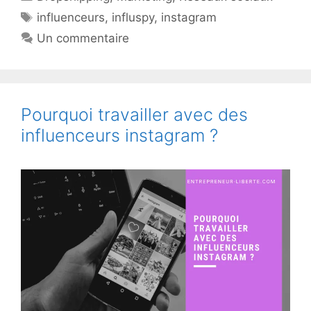
Étiquettes
influenceurs
,
influspy
,
instagram
Un commentaire
Pourquoi travailler avec des
influenceurs instagram ?