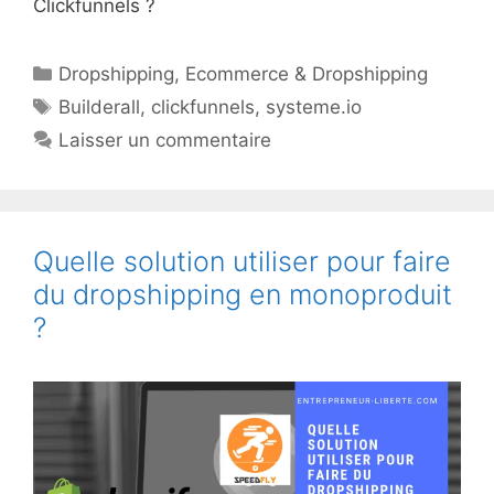
Clickfunnels ?
Catégories
Dropshipping
,
Ecommerce & Dropshipping
Étiquettes
Builderall
,
clickfunnels
,
systeme.io
Laisser un commentaire
Quelle solution utiliser pour faire
du dropshipping en monoproduit
?