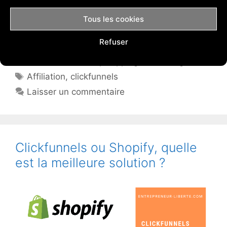
digital ne souhaiterait pas mettre toutes les
chances de son côté pour augmenter son taux
Tous les cookies
de conversion ?
Refuser
Catégories
Ecommerce & Dropshipping
,
Marketing
Étiquettes
Affiliation
,
clickfunnels
Laisser un commentaire
Clickfunnels ou Shopify, quelle
est la meilleure solution ?