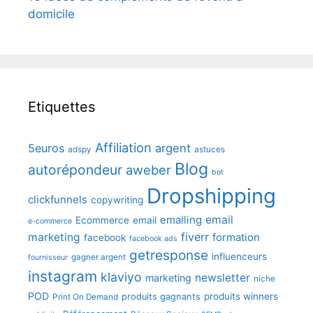
domicile
Etiquettes
Affiliation
5euros
argent
adspy
astuces
Blog
autorépondeur
aweber
bot
Dropshipping
clickfunnels
copywriting
emailing
email
Ecommerce
email
e-commerce
fiverr
marketing
formation
facebook
facebook ads
getresponse
influenceurs
gagner argent
fournisseur
instagram
klaviyo
newsletter
marketing
niche
POD
produits winners
produits gagnants
Print On Demand