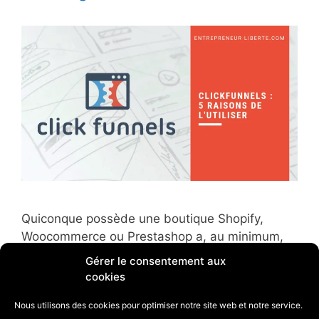
Quiconque possède une boutique Shopify,
Woocommerce ou Prestashop a, au minimum,
entendu parler de tunnels de conversion. Mais
Gérer le consentement aux
qui a déjà réussi à exploiter de manière
cookies
optimale leur puissance de frappe ? Qui, dans le
Nous utilisons des cookies pour optimiser notre site web et notre service.
microcosme de l’e-commerce et du marketing