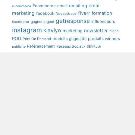
emailing
email
Ecommerce
email
e-commerce
fiverr
marketing
formation
facebook
facebook ads
getresponse
influenceurs
gagner argent
fournisseur
instagram
klaviyo
newsletter
marketing
niche
POD
produits winners
produits gagnants
Print On Demand
Référencement
Réseaux Sociaux
publicite
SEMRush
shopify
seo
sendinblue
speedfly
tunetoo
Youtube
wooCommerce
Mentions légales
Contact
Politique de cookies