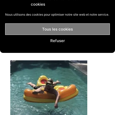
marketplace la plus puissante du monde.
cookies
Nous utilisons des cookies pour optimiser notre site web et notre service.
Catégories
Dropshipping
,
Ecommerce & Dropshipping
Étiquettes
amazon
,
Dropshipping
Tous les cookies
Laisser un commentaire
Refuser