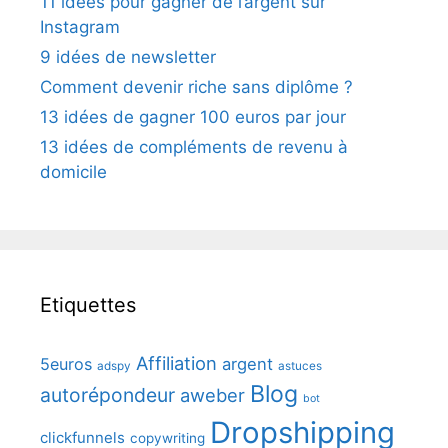
11 idées pour gagner de l’argent sur
Instagram
9 idées de newsletter
Comment devenir riche sans diplôme ?
13 idées de gagner 100 euros par jour
13 idées de compléments de revenu à
domicile
Etiquettes
Affiliation
5euros
argent
adspy
astuces
Blog
autorépondeur
aweber
bot
Dropshipping
clickfunnels
copywriting