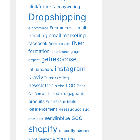
clickfunnels
copywriting
Dropshipping
Ecommerce
email
e-commerce
emailing
email marketing
fiverr
facebook
facebook ads
formation
gagner
fournisseur
getresponse
argent
instagram
influenceurs
klaviyo
marketing
newsletter
POD
niche
Print
produits gagnants
On Demand
produits winners
publicite
Référencement
Réseaux Sociaux
seo
sendinblue
SEMRush
shopify
speedfly
tunetoo
Youtube
wooCommerce