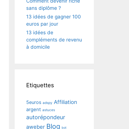
Comment devenir riche
sans diplôme ?
13 idées de gagner 100
euros par jour
13 idées de
compléments de revenu
à domicile
Etiquettes
Affiliation
5euros
adspy
argent
astuces
autorépondeur
Blog
aweber
bot