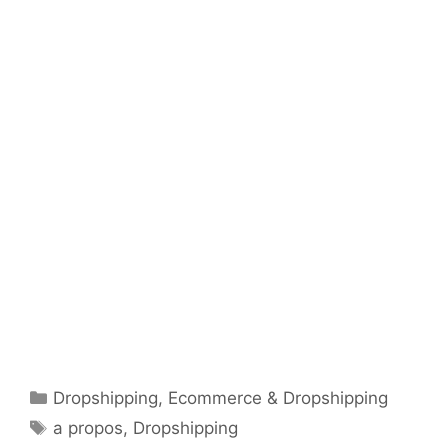
Catégories
Dropshipping
,
Ecommerce & Dropshipping
Étiquettes
a propos
,
Dropshipping