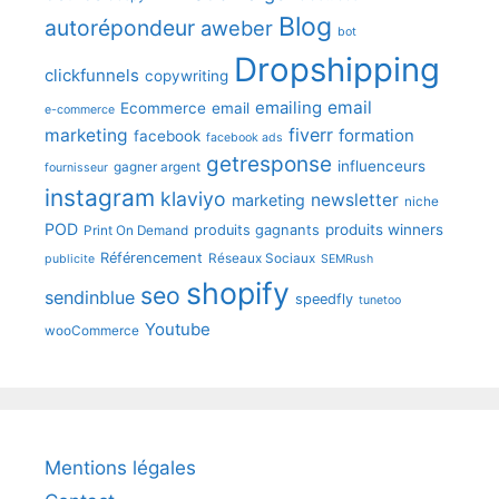
Blog
autorépondeur
aweber
bot
Dropshipping
clickfunnels
copywriting
emailing
email
Ecommerce
email
e-commerce
fiverr
marketing
formation
facebook
facebook ads
getresponse
influenceurs
gagner argent
fournisseur
instagram
klaviyo
newsletter
marketing
niche
POD
produits winners
produits gagnants
Print On Demand
Référencement
Réseaux Sociaux
publicite
SEMRush
shopify
seo
sendinblue
speedfly
tunetoo
Youtube
wooCommerce
Mentions légales