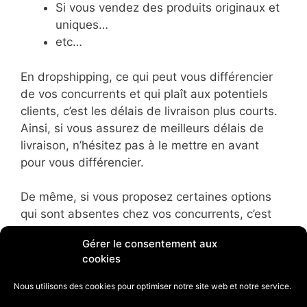
Si vous vendez des produits originaux et
uniques…
etc…
En dropshipping, ce qui peut vous différencier
de vos concurrents et qui plaît aux potentiels
clients, c’est les délais de livraison plus courts.
Ainsi, si vous assurez de meilleurs délais de
livraison, n’hésitez pas à le mettre en avant
pour vous différencier.
De même, si vous proposez certaines options
qui sont absentes chez vos concurrents, c’est
un bon point à mettre en avant dans votre page
Gérer le consentement aux
“à propos” afin de convaincre les prospects de
cookies
passer une commande sur votre site. En
résumé, espionner vos concurrents et faire le
Nous utilisons des cookies pour optimiser notre site web et notre service.
point sur les points forts de votre boutique