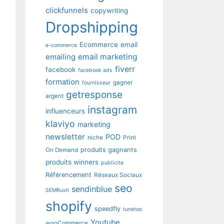
clickfunnels
copywriting
Dropshipping
Ecommerce
email
e-commerce
emailing
email marketing
fiverr
facebook
facebook ads
formation
gagner
fournisseur
getresponse
argent
instagram
influenceurs
klaviyo
marketing
newsletter
POD
niche
Print
produits gagnants
On Demand
produits winners
publicite
Référencement
Réseaux Sociaux
seo
sendinblue
SEMRush
shopify
speedfly
tunetoo
Youtube
wooCommerce