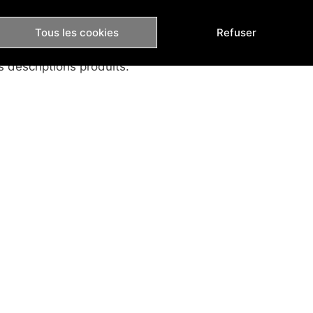
description
Tous les cookies
Refuser
e clientèle cible et de vos produits définis, vous allez
s descriptions produits.