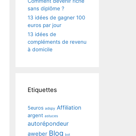
Comment devenir riche
sans diplôme ?
13 idées de gagner 100
euros par jour
13 idées de
compléments de revenu
à domicile
Etiquettes
Affiliation
5euros
adspy
argent
astuces
autorépondeur
Blog
aweber
bot