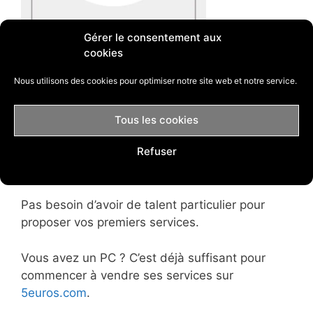
Gérer le consentement aux
cookies
Nous utilisons des cookies pour optimiser notre site web et notre service.
Proposer son contenu sur une plateforme telle
Tous les cookies
que
5euros.com
ou
Fiverr
est l’une des façons
Refuser
les plus simples de rapide de gagner de l’argent
depuis chez soi.
Pas besoin d’avoir de talent particulier pour
proposer vos premiers services.
Vous avez un PC ? C’est déjà suffisant pour
commencer à vendre ses services sur
5euros.com
.