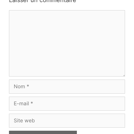
Laisser un commentaire
Commentaire
Nom
E-
mail
Site
web