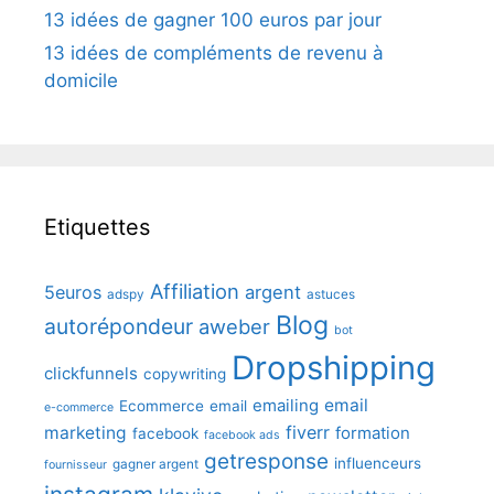
13 idées de gagner 100 euros par jour
13 idées de compléments de revenu à
domicile
Etiquettes
Affiliation
5euros
argent
adspy
astuces
Blog
autorépondeur
aweber
bot
Dropshipping
clickfunnels
copywriting
emailing
email
Ecommerce
email
e-commerce
fiverr
marketing
formation
facebook
facebook ads
getresponse
influenceurs
gagner argent
fournisseur