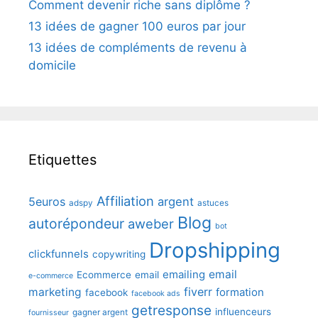
Comment devenir riche sans diplôme ?
13 idées de gagner 100 euros par jour
13 idées de compléments de revenu à
domicile
Etiquettes
Affiliation
5euros
argent
adspy
astuces
Blog
autorépondeur
aweber
bot
Dropshipping
clickfunnels
copywriting
emailing
email
Ecommerce
email
e-commerce
fiverr
marketing
formation
facebook
facebook ads
getresponse
influenceurs
gagner argent
fournisseur