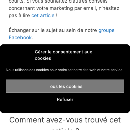
courts. Si vous souhaitez d’autres conseils
concernant votre marketing par email, n’hésitez
pas à lire
cet article
!
Échanger sur le sujet au sein de notre
groupe
Facebook
.
Gérer le consentement aux
Vous aimerez également :
cookies
Best practices pour faire sa newsletter
Nous utilisons des cookies pour optimiser notre site web et notre service.
Avis Klaviyo : meilleur autorépondeur
pour le dropshipping ?
Tous les cookies
Comment bien choisir son autorépondeur
en 2020 ?
Refuser
Quel Autorépondeur choisir en 2020 ?
Comment avez-vous trouvé cet