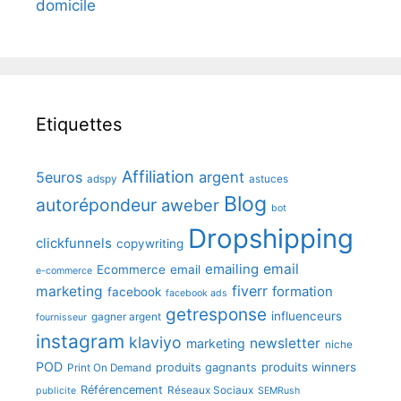
domicile
Etiquettes
Affiliation
5euros
argent
adspy
astuces
Blog
autorépondeur
aweber
bot
Dropshipping
clickfunnels
copywriting
emailing
email
Ecommerce
email
e-commerce
fiverr
marketing
formation
facebook
facebook ads
getresponse
influenceurs
gagner argent
fournisseur
instagram
klaviyo
newsletter
marketing
niche
POD
produits winners
produits gagnants
Print On Demand
Référencement
Réseaux Sociaux
publicite
SEMRush