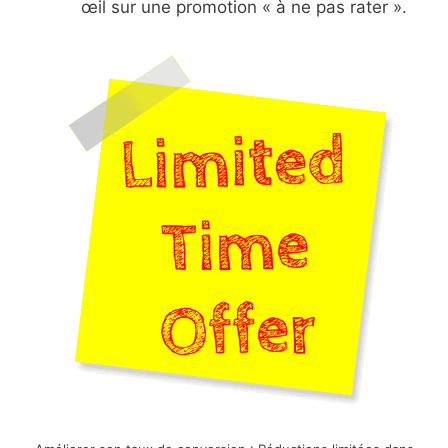
œil sur une promotion « à ne pas rater ».