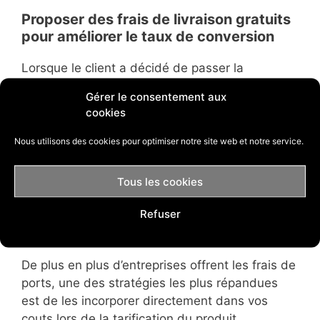
Proposer des frais de livraison gratuits
pour améliorer le taux de conversion
Lorsque le client a décidé de passer la
commande, il arrive sur la dernière page où le
Gérer le consentement aux
tarif final s’affiche, avec les taxes, le produit
cookies
choisi, la type de carte bancaire, mais aussi…
les frais de livraison.
Nous utilisons des cookies pour optimiser notre site web et notre service.
Si vous ne pouvez plus jouer sur les autres
Tous les cookies
paramètres, vous devriez mettre toutes les
chances de votre côté en proposant des frais
Refuser
de livraison offerts.
De plus en plus d’entreprises offrent les frais de
ports, une des stratégies les plus répandues
est de les incorporer directement dans vos
couts lors de la tarification du produit.