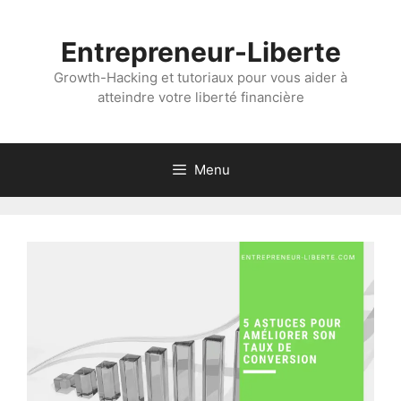
Aller
au
Entrepreneur-Liberte
contenu
Growth-Hacking et tutoriaux pour vous aider à
atteindre votre liberté financière
Menu