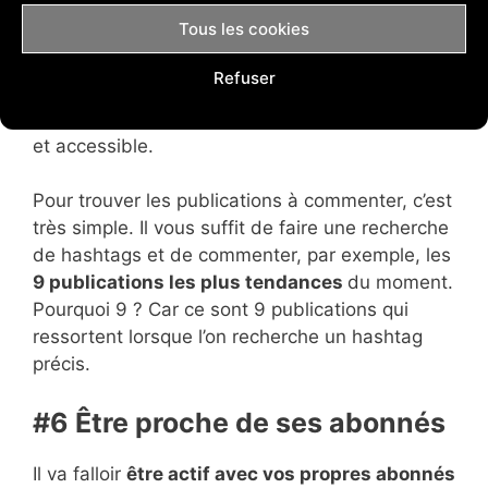
sur le réseau
. Attention tout de même à ne pas
Tous les cookies
spammer ces publications, mais à
toujours
apporter de la valeur
grâce à vos
Refuser
commentaires. Répondez à des questions que
des utilisateurs peuvent se poser, soyez sympa
et accessible.
Pour trouver les publications à commenter, c’est
très simple. Il vous suffit de faire une recherche
de hashtags et de commenter, par exemple, les
9 publications les plus tendances
du moment.
Pourquoi 9 ? Car ce sont 9 publications qui
ressortent lorsque l’on recherche un hashtag
précis.
#6 Être proche de ses abonnés
Il va falloir
être actif avec vos propres abonnés