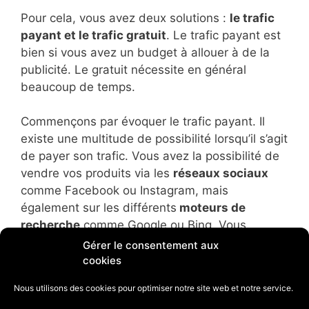
Pour cela, vous avez deux solutions :
le trafic
payant et le trafic gratuit
. Le trafic payant est
bien si vous avez un budget à allouer à de la
publicité. Le gratuit nécessite en général
beaucoup de temps.
Commençons par évoquer le trafic payant. Il
existe une multitude de possibilité lorsqu’il s’agit
de payer son trafic. Vous avez la possibilité de
vendre vos produits via les
réseaux sociaux
comme Facebook ou Instagram, mais
également sur les différents
moteurs de
recherche
comme Google ou Bing. Vous
pouvez aussi faire de la
publicité sur d’autres
Gérer le consentement aux
sites internet
. Toutes ces solutions vous
cookies
permettent de
cibler des clients précis
, soit
Nous utilisons des cookies pour optimiser notre site web et notre service.
par intérêt, soit par mot-clé. Nous vous invitons