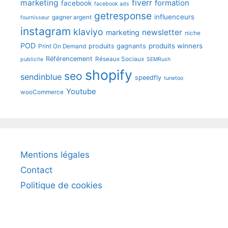
fiverr
marketing
formation
facebook
facebook ads
getresponse
influenceurs
gagner argent
fournisseur
instagram
klaviyo
newsletter
marketing
niche
POD
produits winners
produits gagnants
Print On Demand
Référencement
Réseaux Sociaux
publicite
SEMRush
shopify
seo
sendinblue
speedfly
tunetoo
Youtube
wooCommerce
Mentions légales
Contact
Politique de cookies