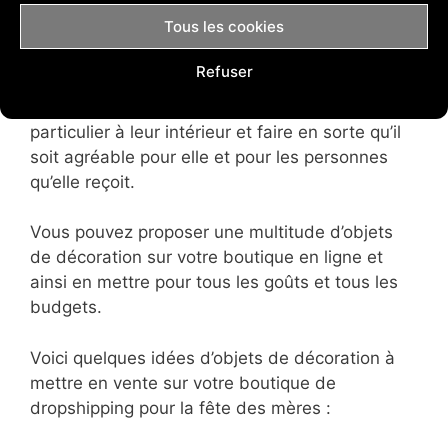
des mères. Les objets de décorations
Tous les cookies
cartonnent à cette occasion car ils font toujours
plaisir à recevoir.
Refuser
Beaucoup de maman aiment prendre un soin
particulier à leur intérieur et faire en sorte qu’il
soit agréable pour elle et pour les personnes
qu’elle reçoit.
Vous pouvez proposer une multitude d’objets
de décoration sur votre boutique en ligne et
ainsi en mettre pour tous les goûts et tous les
budgets.
Voici quelques idées d’objets de décoration à
mettre en vente sur votre boutique de
dropshipping pour la fête des mères :