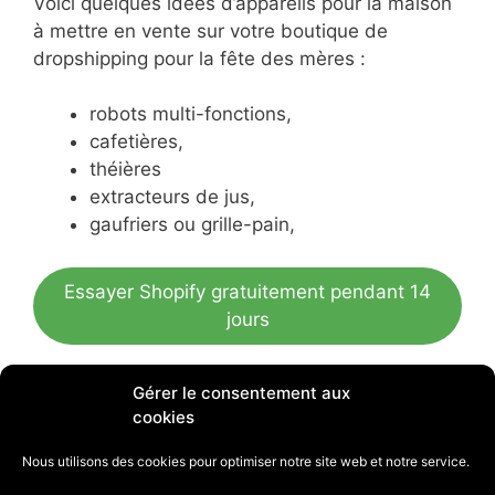
Voici quelques idées d’appareils pour la maison
à mettre en vente sur votre boutique de
dropshipping pour la fête des mères :
robots multi-fonctions,
cafetières,
théières
extracteurs de jus,
gaufriers ou grille-pain,
Essayer Shopify gratuitement pendant 14
jours
Vendre des objets de
Gérer le consentement aux
décoration
cookies
Nous utilisons des cookies pour optimiser notre site web et notre service.
Cela fait parti des tops cadeaux pour la fête