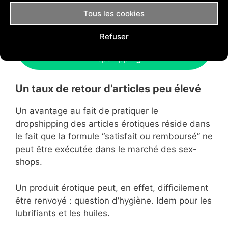
par le dropshipping !
Tous les cookies
Tester gratuitement Shopify pendant 14
Refuser
jours pour créer votre boutique de
Dropshipping
Un taux de retour d’articles peu élevé
Un avantage au fait de pratiquer le
dropshipping des articles érotiques réside dans
le fait que la formule “satisfait ou remboursé” ne
peut être exécutée dans le marché des sex-
shops.
Un produit érotique peut, en effet, difficilement
être renvoyé : question d’hygiène. Idem pour les
lubrifiants et les huiles.