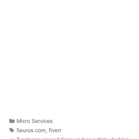
Catégories
Micro Services
Étiquettes
5euros.com
,
fiverr