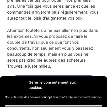
premières ventes pour obtenir vos premiers
avis. Une fois que vous serez lancé et que les
commandes arriveront plus régulièrement, vous
aurez tout le loisir d’augmenter vos prix.
Attention toutefois à ne pas aller non plus dans
les extrêmes. Si vous proposez de faire le
double de travail que ce que font vos
concurrents, non seulement vous y passerez
beaucoup de temps, mais en plus vous ne
serez pas crédible auprès des acheteurs.
Trouvez le juste milieu.
S’inscrire gratuitement sur 5euros.com
Gérer le consentement aux
cookies
Répondez à toutes les
Nous utilisons des cookies pour optimiser notre site web et notre service.
demandes des acheteurs