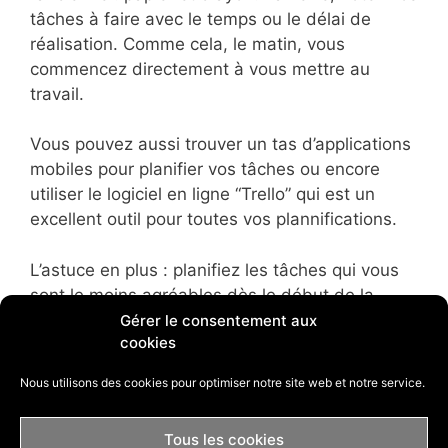
tâches à faire avec le temps ou le délai de
réalisation. Comme cela, le matin, vous
commencez directement à vous mettre au
travail.
Vous pouvez aussi trouver un tas d’applications
mobiles pour planifier vos tâches ou encore
utiliser le logiciel en ligne “Trello” qui est un
excellent outil pour toutes vos plannifications.
L’astuce en plus : planifiez les tâches qui vous
sont le moins agréables dès le début de la
journée. Cela vous permet de vous en
Gérer le consentement aux
cookies
débarrasser le plus tôt possible et de passer le
reste de la journée à faire des tâches que vous
Nous utilisons des cookies pour optimiser notre site web et notre service.
appréciez.
Tous les cookies
Trouvez votre source de motivation