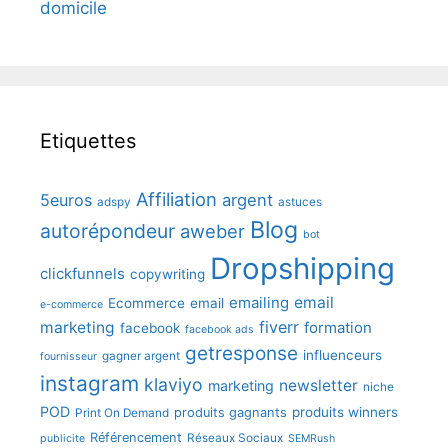
domicile
Etiquettes
Affiliation
5euros
argent
adspy
astuces
Blog
autorépondeur
aweber
bot
Dropshipping
clickfunnels
copywriting
emailing
email
Ecommerce
email
e-commerce
fiverr
marketing
formation
facebook
facebook ads
getresponse
influenceurs
gagner argent
fournisseur
instagram
klaviyo
newsletter
marketing
niche
POD
produits winners
produits gagnants
Print On Demand
Référencement
Réseaux Sociaux
publicite
SEMRush