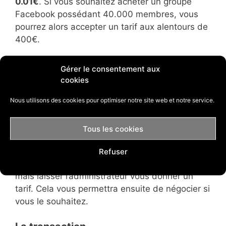
0.01€
. Si vous souhaitez acheter un groupe
Facebook possédant 40.000 membres, vous
pourrez alors accepter un tarif aux alentours de
400€.
Gérer le consentement aux
Trouver des influenceurs Instagram
cookies
Nous vous invitons à
envoyer un message très
Nous utilisons des cookies pour optimiser notre site web et notre service.
simple
pour prendre contact avec un
administrateur. Vous expliquez simplement que
Tous les cookies
vous êtes intéressé par l’achat de son groupe
Facebook et vous demandez si la personne est
Refuser
ouverte à la vente. Ne donnez pas de montant,
mais laisser l’administrateur vous donner un
tarif. Cela vous permettra ensuite de négocier si
vous le souhaitez.