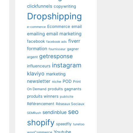
clickfunnels
copywriting
Dropshipping
Ecommerce
email
e-commerce
emailing
email marketing
fiverr
facebook
facebook ads
formation
gagner
fournisseur
getresponse
argent
instagram
influenceurs
klaviyo
marketing
newsletter
POD
niche
Print
produits gagnants
On Demand
produits winners
publicite
Référencement
Réseaux Sociaux
seo
sendinblue
SEMRush
shopify
speedfly
tunetoo
Youtube
wooCommerce