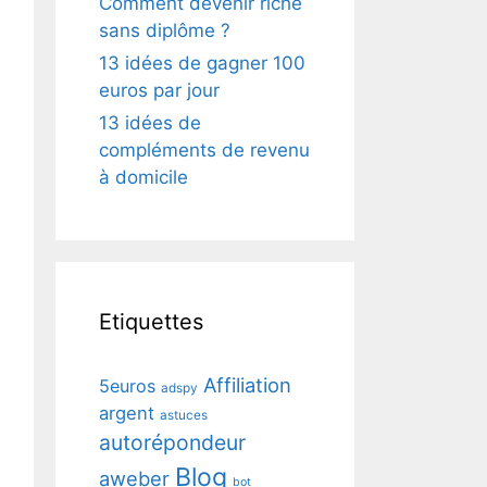
Comment devenir riche
sans diplôme ?
13 idées de gagner 100
euros par jour
13 idées de
compléments de revenu
à domicile
Etiquettes
Affiliation
5euros
adspy
argent
astuces
autorépondeur
Blog
aweber
bot