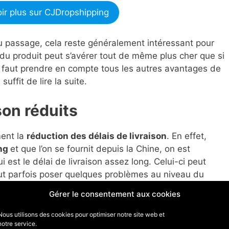
ir plus sur CJDropshipping
u passage, cela reste généralement intéressant pour
 du produit peut s’avérer tout de même plus cher que si
il faut prendre en compte tous les autres avantages de
suffit de lire la suite.
son réduits
ment la
réduction des délais de livraison
. En effet,
ing
et que l’on se fournit depuis la Chine, on est
i est le délai de livraison assez long. Celui-ci peut
eut parfois poser quelques problèmes au niveau du
Gérer le consentement aux cookies
n se fait normalement en
5 à 12 jours
dans l’Union
Nous utilisons des cookies pour optimiser notre site web et
notre service.
isser considérablement le travail du service clients,