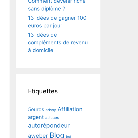
Comment devenir riche
sans diplôme ?
13 idées de gagner 100
euros par jour
13 idées de
compléments de revenu
à domicile
Etiquettes
Affiliation
5euros
adspy
argent
astuces
autorépondeur
Blog
aweber
bot