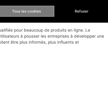
Tous les cookies
Refuser
 minimum de connaissance sur les utilisateurs du
 d’entre eux font partie de la génération Y.
ualifiée pour beaucoup de produits en ligne. Le
ilisateurs à pousser les entreprises à développer une
itent être plus informés, plus influents et