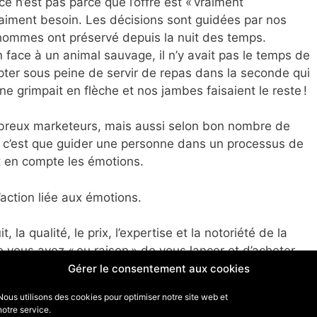
e n’est pas parce que l’offre est « vraiment
vraiment besoin. Les décisions sont guidées par nos
s hommes ont préservé depuis la nuit des temps.
on face à un animal sauvage, il n’y avait pas le temps de
opter sous peine de servir de repas dans la seconde qui
ine grimpait en flèche et nos jambes faisaient le reste !
breux marketeurs, mais aussi selon bon nombre de
et, c’est que guider une personne dans un processus de
t en compte les émotions.
l’action liée aux émotions.
la qualité, le prix, l’expertise et la notoriété de la
ue vous avez « eu raison » de vous lancer et d’acheter
Gérer le consentement aux cookies
Nous utilisons des cookies pour optimiser notre site web et
utée pour les entreprises vu par le
notre service.