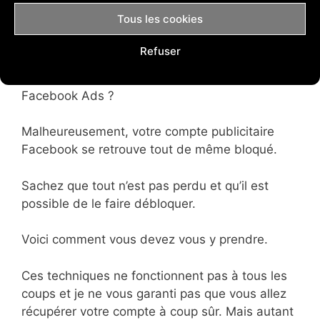
si Facebook vous refuse plusieurs fois de suite
Tous les cookies
une même publicité, c’est un motif de blocage
de votre compte.
Refuser
Comment faire débloquer son compte
Facebook Ads ?
Malheureusement, votre compte publicitaire
Facebook se retrouve tout de même bloqué.
Sachez que tout n’est pas perdu et qu’il est
possible de le faire débloquer.
Voici comment vous devez vous y prendre.
Ces techniques ne fonctionnent pas à tous les
coups et je ne vous garanti pas que vous allez
récupérer votre compte à coup sûr. Mais autant