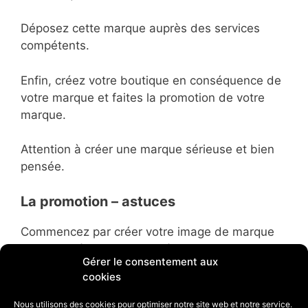
Déposez cette marque auprès des services
compétents.
Enfin, créez votre boutique en conséquence de
votre marque et faites la promotion de votre
marque.
Attention à créer une marque sérieuse et bien
pensée.
La promotion – astuces
Commencez par créer votre image de marque
par une présence sur les réseaux sociaux
Gérer le consentement aux
(Facebook, Instagram et autres) et tâchez de
cookies
former une communauté autour de vous. Faites
du Facebook Ads (en gros, achetez-vous de la
Nous utilisons des cookies pour optimiser notre site web et notre service.