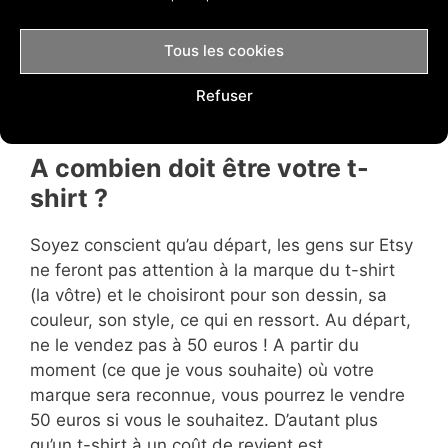
publicité sur Facebook).
Tous les cookies
Réalisez (ou faites réaliser) une vidéo
promotionnelle et diffusez votre publicité sur
Refuser
YouTube.
A combien doit être votre t-
shirt ?
Soyez conscient qu’au départ, les gens sur Etsy
ne feront pas attention à la marque du t-shirt
(la vôtre) et le choisiront pour son dessin, sa
couleur, son style, ce qui en ressort. Au départ,
ne le vendez pas à 50 euros ! A partir du
moment (ce que je vous souhaite) où votre
marque sera reconnue, vous pourrez le vendre
50 euros si vous le souhaitez. D’autant plus
qu’un t-shirt à un coût de revient est