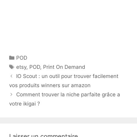
Catégories
POD
Étiquettes
etsy
,
POD
,
Print On Demand
IO Scout : un outil pour trouver facilement
vos produits winners sur amazon
Comment trouver la niche parfaite grâce a
votre ikigai ?
Laisser un commentaire