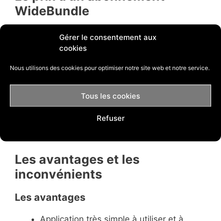
WideBundle
Vous avez, pour le moment, un plan de base
Gérer le consentement aux
proposé à $14.99 par mois.
cookies
Nous utilisons des cookies pour optimiser notre site web et notre service.
Avec ce plan, vous pouvez :
Tous les cookies
Créer des offres de manière illimité.
Ajouter cette application sur autant de
Refuser
produit que vous souhaitez.
Personnaliser le design de l’application.
Les avantages et les
inconvénients
Les avantages
Application très simple à utiliser et à