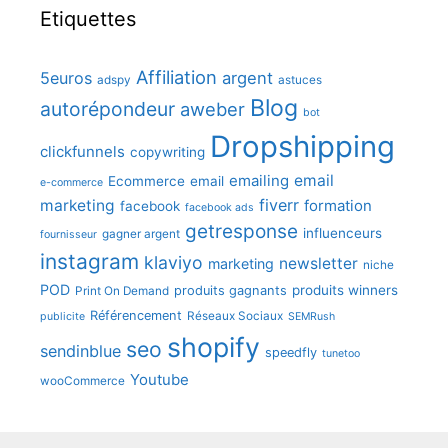
Etiquettes
Affiliation
5euros
argent
adspy
astuces
Blog
autorépondeur
aweber
bot
Dropshipping
clickfunnels
copywriting
emailing
email
Ecommerce
email
e-commerce
fiverr
marketing
formation
facebook
facebook ads
getresponse
influenceurs
gagner argent
fournisseur
instagram
klaviyo
newsletter
marketing
niche
POD
produits winners
produits gagnants
Print On Demand
Référencement
Réseaux Sociaux
publicite
SEMRush
shopify
seo
sendinblue
speedfly
tunetoo
Youtube
wooCommerce