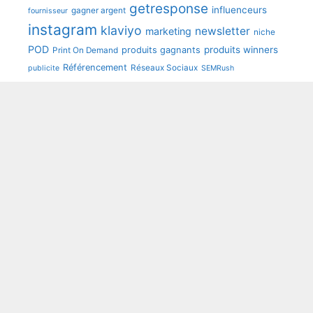
getresponse
influenceurs
gagner argent
fournisseur
instagram
klaviyo
newsletter
marketing
niche
POD
produits winners
produits gagnants
Print On Demand
Référencement
Réseaux Sociaux
publicite
SEMRush
shopify
seo
sendinblue
speedfly
tunetoo
Youtube
wooCommerce
Mentions légales
Contact
Politique de cookies