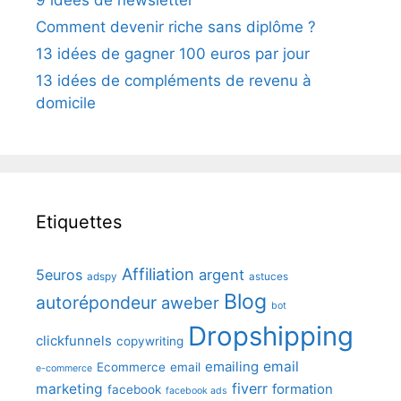
9 idées de newsletter
Comment devenir riche sans diplôme ?
13 idées de gagner 100 euros par jour
13 idées de compléments de revenu à
domicile
Etiquettes
Affiliation
5euros
argent
adspy
astuces
Blog
autorépondeur
aweber
bot
Dropshipping
clickfunnels
copywriting
emailing
email
Ecommerce
email
e-commerce
fiverr
marketing
formation
facebook
facebook ads