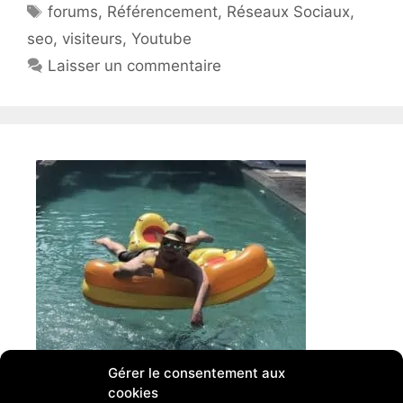
Étiquettes
forums
,
Référencement
,
Réseaux Sociaux
,
seo
,
visiteurs
,
Youtube
Laisser un commentaire
Gérer le consentement aux
cookies