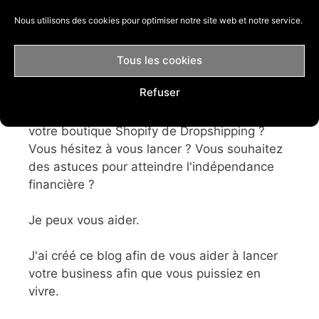
Nous utilisons des cookies pour optimiser notre site web et notre service.
Bienvenue
Tous les cookies
Refuser
Votre business ne décolle pas ? Vous ne
savez pas comment démarrer et configurer
votre boutique Shopify de Dropshipping ?
Vous hésitez à vous lancer ? Vous souhaitez
des astuces pour atteindre l'indépendance
financière ?
Je peux vous aider.
J'ai créé ce blog afin de vous aider à lancer
votre business afin que vous puissiez en
vivre.