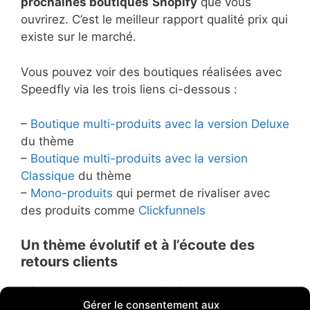
prochaines boutiques
Shopify
que vous
ouvrirez. C’est le meilleur rapport qualité prix qui
existe sur le marché.
Vous pouvez voir des boutiques réalisées avec
Speedfly via les trois liens ci-dessous :
–
Boutique multi-produits avec la version Deluxe
du thème
–
Boutique multi-produits avec la version
Classique
du thème
–
Mono-produits
qui permet de rivaliser avec
des produits comme
Clickfunnels
Un thème évolutif et à l’écoute des
retours clients
L’équipe de Speedfly est à l’écoute des
Gérer le consentement aux
nouveautés du marchés et des retours clients