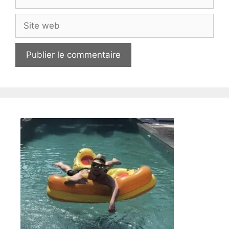
mail
Site
web