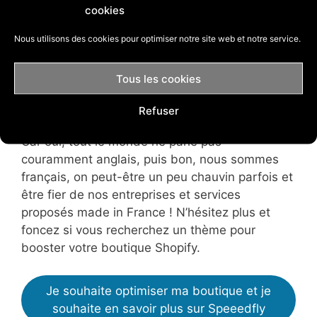
cookies
et grâce aux recommandations et remarques
qu’ils reçoivent, ils adaptent leur produit afin de
Nous utilisons des cookies pour optimiser notre site web et notre service.
coller au plus près des dernières tendances.
Tous les cookies
Un thème entièrement traduit en français et
créé par une entreprise française.
Refuser
Car oui, tout le monde ne parle pas
couramment anglais, puis bon, nous sommes
français, on peut-être un peu chauvin parfois et
être fier de nos entreprises et services
proposés made in France ! N’hésitez plus et
foncez si vous recherchez un thème pour
booster votre boutique Shopify.
Je souhaite optimiser ma boutique et je
souhaite en savoir plus sur Speeedfly