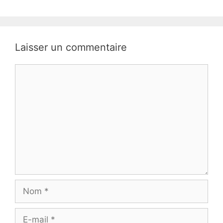
Laisser un commentaire
Commentaire
Nom
E-