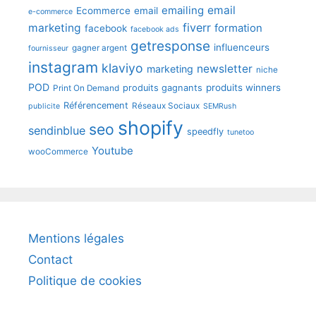
emailing
email
Ecommerce
email
e-commerce
fiverr
marketing
formation
facebook
facebook ads
getresponse
influenceurs
gagner argent
fournisseur
instagram
klaviyo
newsletter
marketing
niche
POD
produits winners
produits gagnants
Print On Demand
Référencement
Réseaux Sociaux
publicite
SEMRush
shopify
seo
sendinblue
speedfly
tunetoo
Youtube
wooCommerce
Mentions légales
Contact
Politique de cookies