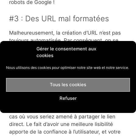
robots de Google !
#3 : Des URL mal formatées
Malheureusement, la création d’URL n’est pas
toujours automatisée. Par conséquent, on se
retrouve régulièrement avec une boutique dont
Gérer le consentement aux
cookies
les produits en vente introduisent une URL du
type :
www.maboutique.domaine/id=39248088
.
Nous utilisons des cookies pour optimiser notre site web et notre service.
Tous les cookies
Ce type d’URL non formatée et non optimisée
Refuser
empêche à la fois Google et les utilisateurs de
lire convenablement votre page. Pensez aux
cas où vous seriez amené à partager le lien
direct. Le fait d’avoir une meilleure lisibilité
apporte de la confiance à l’utilisateur, et votre