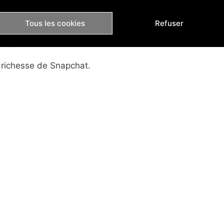
 avoir plus de clics sur vos publicités Facebook
Tous les cookies
Refuser
ive
 la richesse de Snapchat.