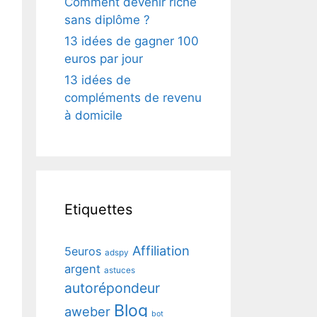
Comment devenir riche
sans diplôme ?
13 idées de gagner 100
euros par jour
13 idées de
compléments de revenu
à domicile
Etiquettes
Affiliation
5euros
adspy
argent
astuces
autorépondeur
Blog
aweber
bot