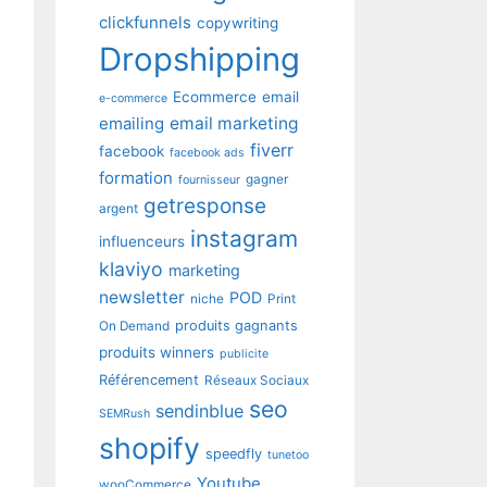
clickfunnels
copywriting
Dropshipping
Ecommerce
email
e-commerce
emailing
email marketing
fiverr
facebook
facebook ads
formation
gagner
fournisseur
getresponse
argent
instagram
influenceurs
klaviyo
marketing
newsletter
POD
niche
Print
produits gagnants
On Demand
produits winners
publicite
Référencement
Réseaux Sociaux
seo
sendinblue
SEMRush
shopify
speedfly
tunetoo
Youtube
wooCommerce