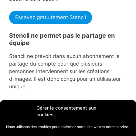
Essayez gratuitement Stencil
Stencil ne permet pas le partage en
équipe
Stencil ne prévoit dans aucun abonnement le
partage du compte pour que plusieurs
personnes interviennent sur les créations
d’images. Il est donc conçu pour un utilisateur
unique.
Vous pouvez contourner ce problème en
Gérer le consentement aux
partageant une connexion avec un assistant.
cookies
Cependant, il n’y a pas de réelle possibilité de
partage entre les coéquipiers ou entre plusieurs
Nous utilisons des cookies pour optimiser notre site web et notre service.
collaborateurs.