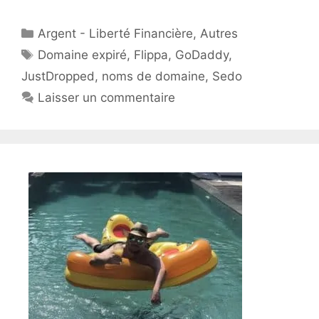
Catégories
Argent - Liberté Financière
,
Autres
Étiquettes
Domaine expiré
,
Flippa
,
GoDaddy
,
JustDropped
,
noms de domaine
,
Sedo
Laisser un commentaire