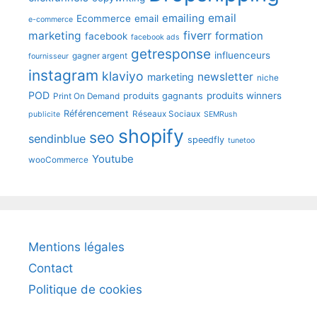
emailing
email
Ecommerce
email
e-commerce
fiverr
marketing
formation
facebook
facebook ads
getresponse
influenceurs
gagner argent
fournisseur
instagram
klaviyo
newsletter
marketing
niche
POD
produits winners
produits gagnants
Print On Demand
Référencement
Réseaux Sociaux
publicite
SEMRush
shopify
seo
sendinblue
speedfly
tunetoo
Youtube
wooCommerce
Mentions légales
Contact
Politique de cookies