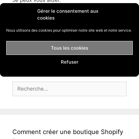
Je peux vous aider.
Gérer le consentement aux
J'ai créé ce blog afin de vous aider à lancer
cookies
votre business afin que vous puissiez en
Nous utilisons des cookies pour optimiser notre site web et notre service.
vivre.
Florian
Tous les cookies
Refuser
Rechercher :
Comment créer une boutique Shopify