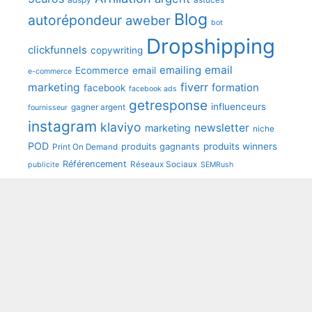
adspy
astuces
Blog
autorépondeur
aweber
bot
Dropshipping
clickfunnels
copywriting
emailing
email
Ecommerce
email
e-commerce
fiverr
marketing
formation
facebook
facebook ads
getresponse
influenceurs
gagner argent
fournisseur
instagram
klaviyo
newsletter
marketing
niche
POD
produits winners
produits gagnants
Print On Demand
Référencement
Réseaux Sociaux
publicite
SEMRush
shopify
seo
sendinblue
speedfly
tunetoo
Youtube
wooCommerce
Mentions légales