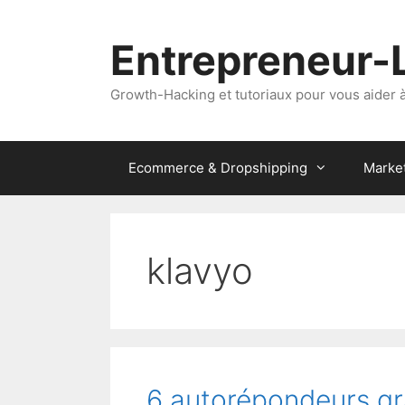
Aller
au
Entrepreneur-
contenu
Growth-Hacking et tutoriaux pour vous aider à 
Ecommerce & Dropshipping
Marke
klavyo
6 autorépondeurs g