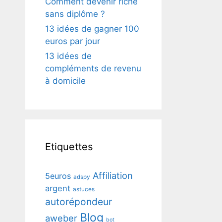
Comment devenir riche
sans diplôme ?
13 idées de gagner 100
euros par jour
13 idées de
compléments de revenu
à domicile
Etiquettes
Affiliation
5euros
adspy
argent
astuces
autorépondeur
Blog
aweber
bot