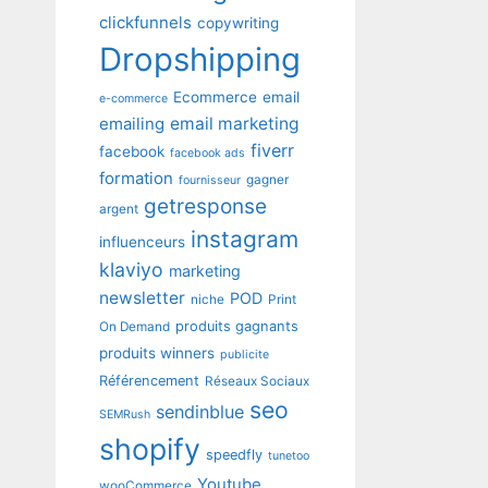
clickfunnels
copywriting
Dropshipping
Ecommerce
email
e-commerce
emailing
email marketing
fiverr
facebook
facebook ads
formation
gagner
fournisseur
getresponse
argent
instagram
influenceurs
klaviyo
marketing
newsletter
POD
niche
Print
produits gagnants
On Demand
produits winners
publicite
Référencement
Réseaux Sociaux
seo
sendinblue
SEMRush
shopify
speedfly
tunetoo
Youtube
wooCommerce