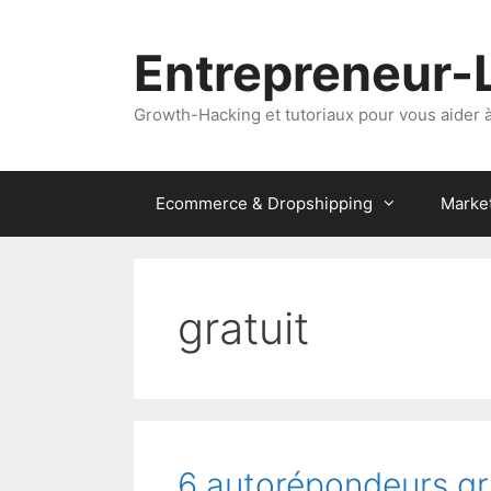
Aller
au
Entrepreneur-
contenu
Growth-Hacking et tutoriaux pour vous aider à 
Ecommerce & Dropshipping
Marke
gratuit
6 autorépondeurs g