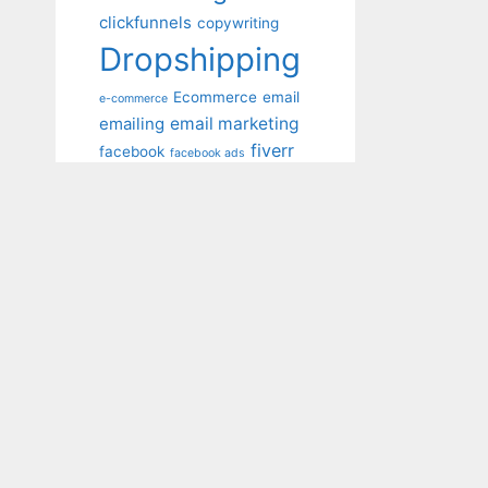
clickfunnels
copywriting
Dropshipping
Ecommerce
email
e-commerce
emailing
email marketing
fiverr
facebook
facebook ads
formation
gagner
fournisseur
getresponse
argent
instagram
influenceurs
klaviyo
marketing
newsletter
POD
niche
Print
produits gagnants
On Demand
produits winners
publicite
Référencement
Réseaux Sociaux
seo
sendinblue
SEMRush
shopify
speedfly
tunetoo
Youtube
wooCommerce