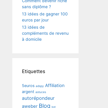
Comment devenir riche
sans diplôme ?
13 idées de gagner 100
euros par jour
13 idées de
compléments de revenu
à domicile
Etiquettes
Affiliation
5euros
adspy
argent
astuces
autorépondeur
Blog
aweber
bot