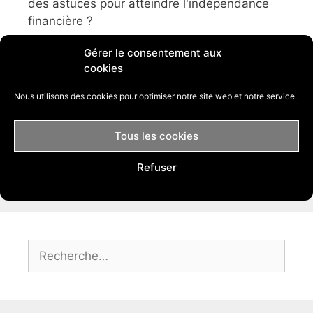
des astuces pour atteindre l'indépendance
financière ?
Gérer le consentement aux
Je peux vous aider.
cookies
J'ai créé ce blog afin de vous aider à lancer
Nous utilisons des cookies pour optimiser notre site web et notre service.
votre business afin que vous puissiez en
vivre.
Tous les cookies
Florian
Refuser
Rechercher :