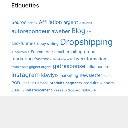
Etiquettes
Affiliation
5euros
argent
adspy
astuces
Blog
autorépondeur
aweber
bot
Dropshipping
clickfunnels
copywriting
emailing
email
Ecommerce
email
e-commerce
fiverr
marketing
formation
facebook
facebook ads
getresponse
influenceurs
gagner argent
fournisseur
instagram
klaviyo
newsletter
marketing
niche
POD
produits winners
produits gagnants
Print On Demand
Référencement
Réseaux Sociaux
publicite
SEMRush
shopify
seo
sendinblue
speedfly
tunetoo
Youtube
wooCommerce