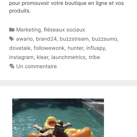
pour promouvoir votre boutique en ligne et vos
produits.
Catégories
Marketing
,
Réseaux sociaux
Étiquettes
awario
,
brand24
,
buzzstream
,
buzzsumo
,
dovetale
,
followewonk
,
hunter
,
influspy
,
instagram
,
klear
,
launchmetrics
,
tribe
Un commentaire