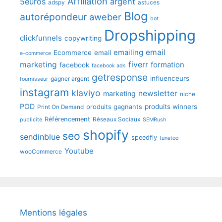
Affiliation
5euros
argent
adspy
astuces
Blog
autorépondeur
aweber
bot
Dropshipping
clickfunnels
copywriting
emailing
email
Ecommerce
email
e-commerce
fiverr
marketing
formation
facebook
facebook ads
getresponse
influenceurs
gagner argent
fournisseur
instagram
klaviyo
newsletter
marketing
niche
POD
produits winners
produits gagnants
Print On Demand
Référencement
Réseaux Sociaux
publicite
SEMRush
shopify
seo
sendinblue
speedfly
tunetoo
Youtube
wooCommerce
Mentions légales