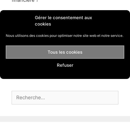
financière ?
Je peux vous aider.
Gérer le consentement aux
cookies
J'ai créé ce blog afin de vous aider à lancer
Nous utilisons des cookies pour optimiser notre site web et notre service.
votre business afin que vous puissiez en
vivre.
Tous les cookies
Florian
Refuser
Rechercher :