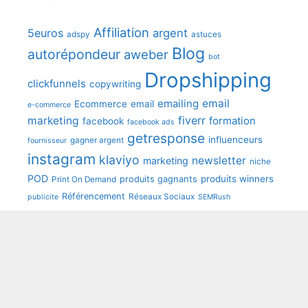
Affiliation
5euros
argent
adspy
astuces
Blog
autorépondeur
aweber
bot
Dropshipping
clickfunnels
copywriting
emailing
email
Ecommerce
email
e-commerce
fiverr
marketing
formation
facebook
facebook ads
getresponse
influenceurs
gagner argent
fournisseur
instagram
klaviyo
newsletter
marketing
niche
POD
produits winners
produits gagnants
Print On Demand
Référencement
Réseaux Sociaux
publicite
SEMRush
shopify
seo
sendinblue
speedfly
tunetoo
Youtube
wooCommerce