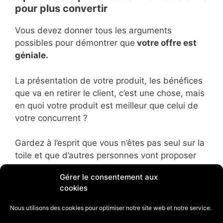
pour plus convertir
Vous devez donner tous les arguments
possibles pour démontrer que
votre offre est
géniale.
La présentation de votre produit, les bénéfices
que va en retirer le client, c’est une chose, mais
en quoi votre produit est meilleur que celui de
votre concurrent ?
Gardez à l’esprit que vous n’êtes pas seul sur la
toile et que d’autres personnes vont proposer
des offres semblables à la vôtre.
Gérer le consentement aux
cookies
Faites donc une description complète de votre
produit, donnez aux prospects toutes les
Nous utilisons des cookies pour optimiser notre site web et notre service.
bonnes raisons qu’il a à s’abonner ou acheter et