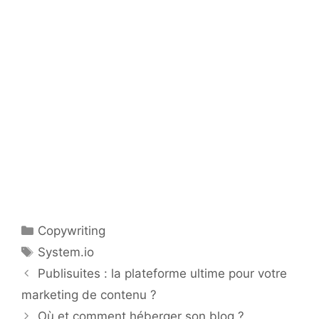
Catégories
Copywriting
Étiquettes
System.io
Publisuites : la plateforme ultime pour votre
marketing de contenu ?
Où et comment héberger son blog ?