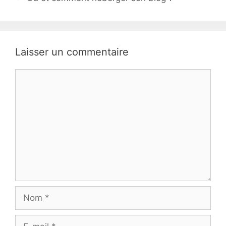
Laisser un commentaire
Commentaire
Nom
E-