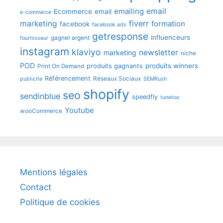
emailing
email
Ecommerce
email
e-commerce
fiverr
marketing
formation
facebook
facebook ads
getresponse
influenceurs
gagner argent
fournisseur
instagram
klaviyo
newsletter
marketing
niche
POD
produits winners
produits gagnants
Print On Demand
Référencement
Réseaux Sociaux
publicite
SEMRush
shopify
seo
sendinblue
speedfly
tunetoo
Youtube
wooCommerce
Mentions légales
Contact
Politique de cookies