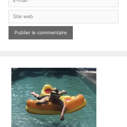
mail
Site
web