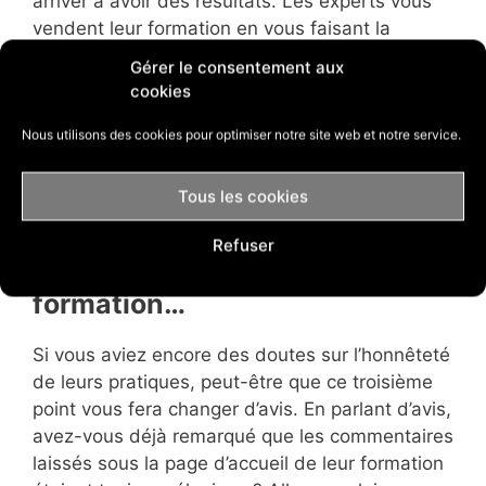
arriver a avoir des résultats. Les experts vous
vendent leur formation en vous faisant la
promesse qu’une fois terminée, vous serez
Gérer le consentement aux
prêts et que vous allez devenir millionnaire
cookies
facilement !
Nous utilisons des cookies pour optimiser notre site web et notre service.
Essayer Shopify gratuitement pendant 14
Tous les cookies
jours
Refuser
3. Les avis laissés sur leur
formation…
Si vous aviez encore des doutes sur l’honnêteté
de leurs pratiques, peut-être que ce troisième
point vous fera changer d’avis. En parlant d’avis,
avez-vous déjà remarqué que les commentaires
laissés sous la page d’accueil de leur formation