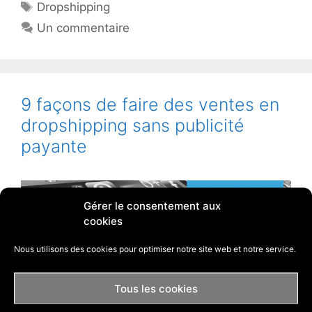
Étiquettes
Dropshipping
Un commentaire
9 façons de faire des ventes en
dropshipping sans publicité
payante
Gérer le consentement aux
cookies
Nous utilisons des cookies pour optimiser notre site web et notre service.
Tous les cookies