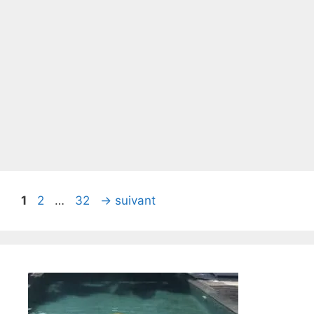
Page
Page
Page
1
2
…
32
→
suivant