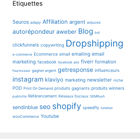
Etiquettes
Affiliation
5euros
argent
adspy
astuces
Blog
autorépondeur
aweber
bot
Dropshipping
clickfunnels
copywriting
emailing
email
Ecommerce
email
e-commerce
fiverr
marketing
formation
facebook
facebook ads
getresponse
influenceurs
gagner argent
fournisseur
instagram
klaviyo
newsletter
marketing
niche
POD
produits winners
produits gagnants
Print On Demand
Référencement
Réseaux Sociaux
publicite
SEMRush
shopify
seo
sendinblue
speedfly
tunetoo
Youtube
wooCommerce