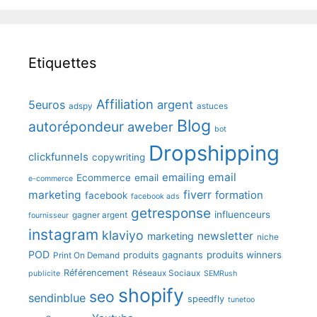
Etiquettes
Affiliation
5euros
argent
adspy
astuces
Blog
autorépondeur
aweber
bot
Dropshipping
clickfunnels
copywriting
emailing
email
Ecommerce
email
e-commerce
fiverr
marketing
formation
facebook
facebook ads
getresponse
influenceurs
gagner argent
fournisseur
instagram
klaviyo
newsletter
marketing
niche
POD
produits winners
produits gagnants
Print On Demand
Référencement
Réseaux Sociaux
publicite
SEMRush
shopify
seo
sendinblue
speedfly
tunetoo