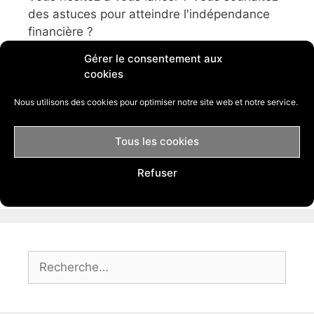
des astuces pour atteindre l'indépendance
financière ?
Gérer le consentement aux
Je peux vous aider.
cookies
J'ai créé ce blog afin de vous aider à lancer
Nous utilisons des cookies pour optimiser notre site web et notre service.
votre business afin que vous puissiez en
vivre.
Tous les cookies
Florian
Refuser
Rechercher :