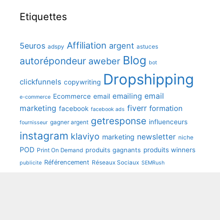
Etiquettes
Affiliation
5euros
argent
adspy
astuces
Blog
autorépondeur
aweber
bot
Dropshipping
clickfunnels
copywriting
emailing
email
Ecommerce
email
e-commerce
fiverr
marketing
formation
facebook
facebook ads
getresponse
influenceurs
gagner argent
fournisseur
instagram
klaviyo
newsletter
marketing
niche
POD
produits winners
produits gagnants
Print On Demand
Référencement
Réseaux Sociaux
publicite
SEMRush
shopify
seo
sendinblue
speedfly
tunetoo
Youtube
wooCommerce